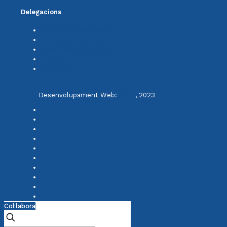
Delegacions
Cerdanyola del Vallès
Comunitat Valenciana
Sant Vicenç dels Horts
Terrassa
Saragossa
Desenvolupament Web:
INPQ
, 2023
Col·labora