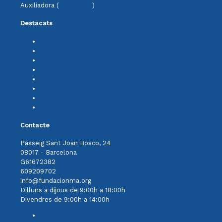
Auxiliadora (
Salesianes
)
Destacats
Política de qualitat FdMA
Memòria
Notícies
Col·labora
Avís legal
Política de privadesa
Política de cookies
Sistema intern d'informació
Contacte
Passeig Sant Joan Bosco, 24
08017 - Barcelona
G61672382
609209702
info@fundacionma.org
Dilluns a dijous de 9:00h a 18:00h
Divendres de 9:00h a 14:00h
Contacta amb nosaltres