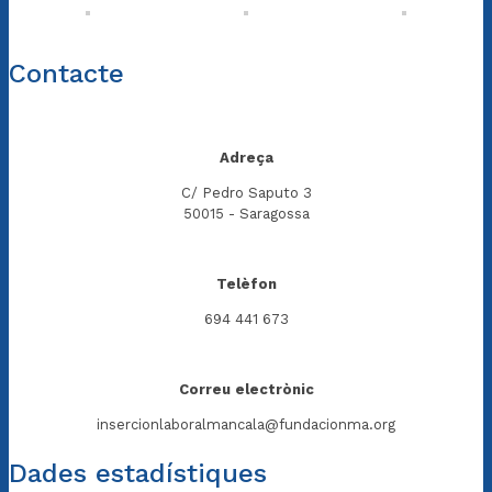
Contacte
Adreça
C/ Pedro Saputo 3
50015 - Saragossa
Telèfon
694 441 673
Correu electrònic
insercionlaboralmancala@fundacionma.org
Dades estadístiques