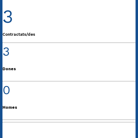
3
Contractats/des
3
Dones
0
Homes