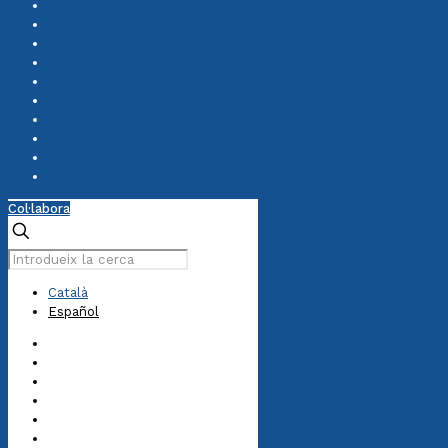
Col·labora
Català
Español