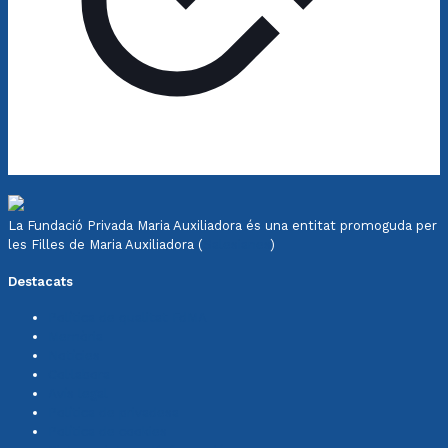
La Fundació Privada Maria Auxiliadora és una entitat promoguda per
les Filles de Maria Auxiliadora (
Salesianes
)
Destacats
Política de qualitat FdMA
Memòria
Notícies
Col·labora
Avís legal
Política de privadesa
Política de cookies