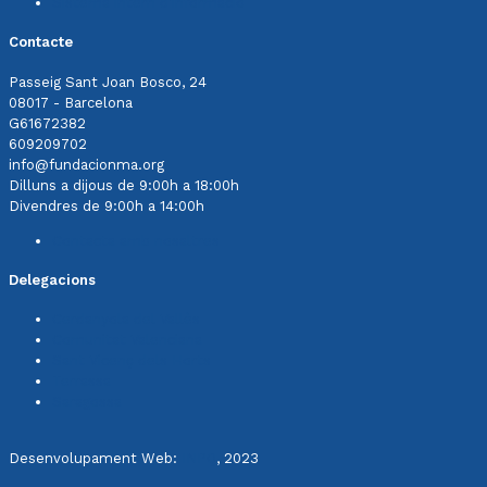
Sistema intern d'informació
Contacte
Passeig Sant Joan Bosco, 24
08017 - Barcelona
G61672382
609209702
info@fundacionma.org
Dilluns a dijous de 9:00h a 18:00h
Divendres de 9:00h a 14:00h
Contacta amb nosaltres
Delegacions
Cerdanyola del Vallès
Comunitat Valenciana
Sant Vicenç dels Horts
Terrassa
Saragossa
Desenvolupament Web:
INPQ
, 2023