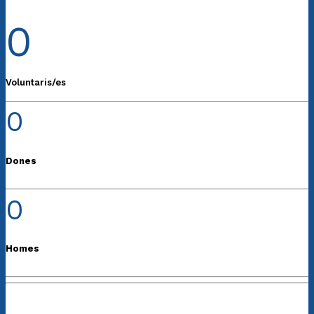
0
Voluntaris/es
0
Dones
0
Homes