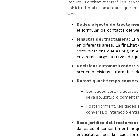
Resum: L’entitat tractarà les sev
sol·licitud o als comentaris que en
web.
Dades objecte de tractamen
el formulari de contacte del w
Finalitat del tractament:
El n
en diferents àrees. La finalita
comunicacions que es puguin es
enviïn missatges a través d’aqu
Decisions automatitzades:
No
prenen decisions automatitzad
Durant quant temps conserv
Les dades seran tractades 
seva sol·licitud o comentar
Posteriorment, les dades s
conversa o interacció entre
Base jurídica del tractament
dades és el consentiment inequ
privacitat associada a cada for