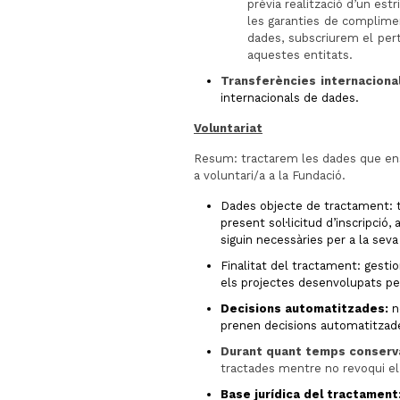
prèvia realització d’un est
les garanties de complime
dades, subscriurem el pe
aquestes entitats.
Transferències internaciona
internacionals de dades.
Voluntariat
Resum: tractarem les dades que ens f
a voluntari/a a la Fundació.
Dades objecte de tractament: t
present sol·licitud d’inscripció
siguin necessàries per a la seva
Finalitat del tractament: gestio
els projectes desenvolupats per
Decisions automatitzades:
no
prenen decisions automatitzad
Durant quant temps conserv
tractades mentre no revoqui e
Base jurídica del tractament