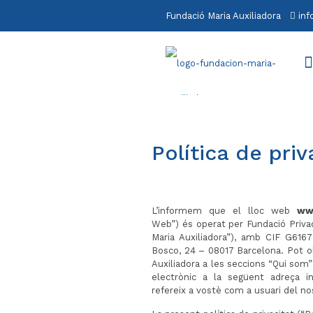
Fundació Maria Auxiliadora
in
Política de priv
L’informem que el lloc web
www
Web”) és operat per Fundació Privad
Maria Auxiliadora”), amb CIF G616
Bosco, 24 – 08017 Barcelona. Pot o
Auxiliadora a les seccions “Qui som
electrònic a la següent adreça i
refereix a vostè com a usuari del n