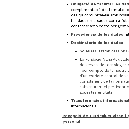
Obligació de facilitar les d
complimentació del formulari é
desitja comunicar-se amb nosalt
les dades marcades com a “oblig
contactar amb vostè per gestion
Procedència de les dades:
El
Destinataris de les dades:
no es realitzaran cessions
La Fundació Maria Auxiliad
de serveis de tecnologies 
i per compte de la nostra e
d’un estricte control de se
compliment de la normativ
subscriurem el pertinent 
aquestes entitats.
Transferències internaciona
internacionals.
Recepció de Currículum Vitae i 
personal