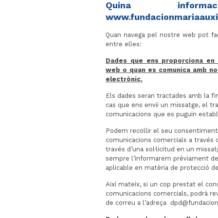
Quina infor
www.fundacionmariaauxil
Quan navega pel nostre web pot fac
entre elles:
Dades que ens proporciona en f
web o quan es comunica amb nos
electrònic.
Els dades seran tractades amb la fin
cas que ens enviï un missatge, el tr
comunicacions que es puguin establir
Podem recollir el seu consentiment e
comunicacions comercials a través d
través d’una sol·licitud en un missa
sempre l’informarem prèviament de 
aplicable en matèria de protecció d
Així mateix, si un cop prestat el co
comunicacions comercials, podrà rev
de correu a l’adreça dpd@fundacio