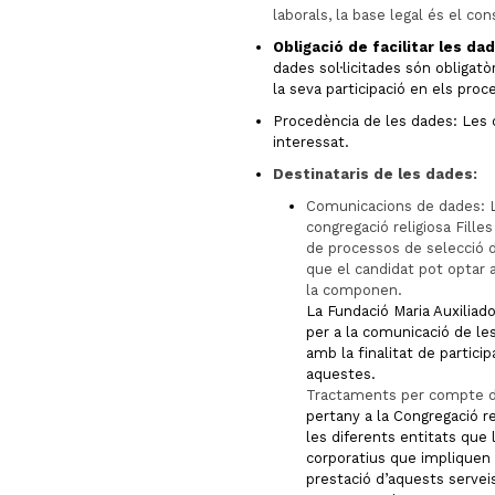
laborals, la base legal és el co
Obligació de facilitar les d
dades sol·licitades són obligatòr
la seva participació en els pro
Procedència de les dades: Les 
interessat.
Destinataris de les dades:
Comunicacions de dades: La
congregació religiosa Filles 
de processos de selecció 
que el candidat pot optar a
la componen.
La Fundació Maria Auxiliado
per a la comunicació de les
amb la finalitat de partic
aquestes.
Tractaments per compte d
pertany a la Congregació rel
les diferents entitats que 
corporatius que impliquen 
prestació d’aquests servei