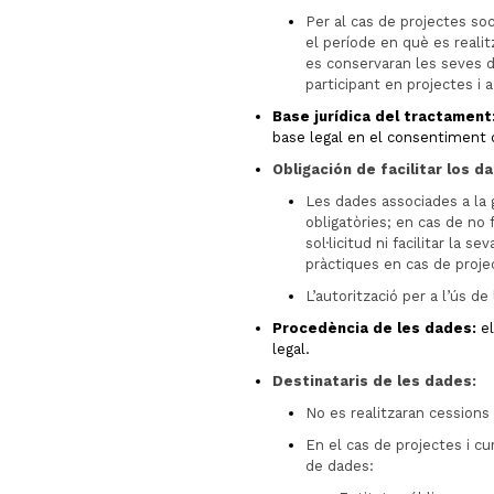
Per al cas de projectes so
el període en què es realit
es conservaran les seves d
participant en projectes i a
Base jurídica del tractament
base legal en el consentiment d
Obligación de facilitar los d
Les dades associades a la g
obligatòries; en cas de no f
sol·licitud ni facilitar la s
pràctiques en cas de proje
L’autorització per a l’ús de
Procedència de les dades:
el
legal.
Destinataris de les dades:
No es realitzaran cessions 
En el cas de projectes i c
de dades: