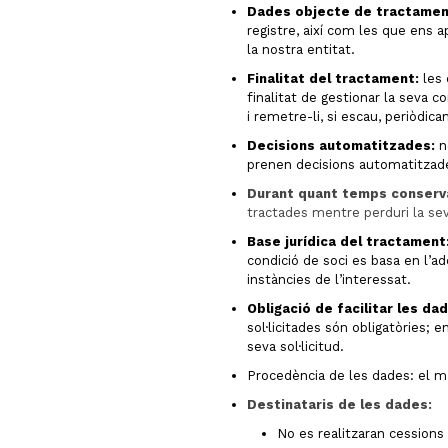
Dades objecte de tractamen
registre, així com les que ens 
la nostra entitat.
Finalitat del tractament:
les 
finalitat de gestionar la seva c
i remetre-li, si escau, periòdi
Decisions automatitzades:
no
prenen decisions automatitzad
Durant quant temps conserv
tractades mentre perduri la sev
Base jurídica del tractament
condició de soci es basa en l’
instàncies de l’interessat.
Obligació de facilitar les d
sol·licitades són obligatòries; e
seva sol·licitud.
Procedència de les dades: el ma
Destinataris de les dades:
No es realitzaran cessions 