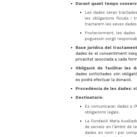
Durant quant temps conserv
Les dades seran tractades
les obligacions fiscals i tr
tractarem les seves dades
Posteriorment, les dades 
poguessin sorgir responsabi
Base jurídica del tractament
dades és el consentiment inequ
privacitat associada a cada for
Obligació de facilitar les
dades sol·licitades són obligatò
es podrà efectuar la donació.
Procedència de les dades:
el
Destinataris:
Es comunicaran dades a l’A
obligacions legals.
La Fundació Maria Auxiliad
de serveis en l’àmbit de l
dades en nom i per compt