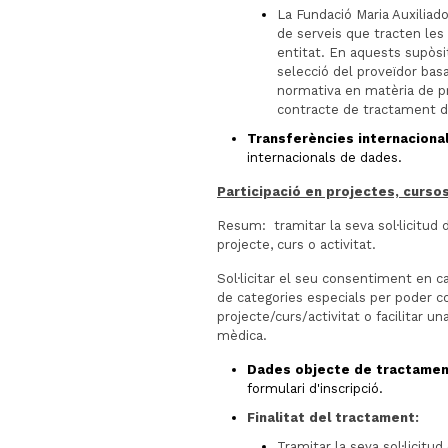
La Fundació Maria Auxiliad
de serveis que tracten le
entitat. En aquests supòsit
selecció del proveïdor bas
normativa en matèria de p
contracte de tractament 
Transferències internaciona
internacionals de dades.
Participació en projectes, cursos
Resum: tramitar la seva sol·licitud d’
projecte, curs o activitat.
Sol·licitar el seu consentiment en c
de categories especials per poder c
projecte/curs/activitat o facilitar u
mèdica.
Dades objecte de tractamen
formulari d'inscripció.
Finalitat del tractament:
Tramitar la seva sol·licitud 