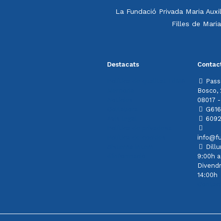
La Fundació Privada Maria Auxi
Filles de Maria
Destacats
Contac
Política de qualitat FdMA
Pass
Memòria
Bosco,
Notícies
08017 -
Col·labora
G616
Avís legal
6092
Política de privadesa
Política de cookies
info@f
Sistema intern
Dillu
d'informació
9:00h a
Divendr
14:00h
Contac