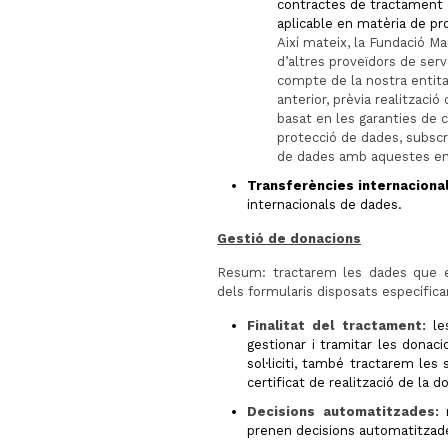
contractes de tractament 
aplicable en matèria de pr
Així mateix, la Fundació Ma
d’altres
proveïdors de serv
compte de la nostra entita
anterior, prèvia realització
basat en les garanties de
protecció de dades, subsc
de dades amb aquestes ent
Transferències internaciona
internacionals de dades.
Gestió de donacions
Resum: tractarem les dades que ens
dels formularis disposats específica
Finalitat del tractament:
les
gestionar i tramitar les donacio
sol·liciti, també tractarem les
certificat de realització de la d
Decisions automatitzades:
n
prenen decisions automatitzad