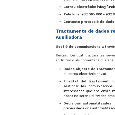
Correu electrònic:
info@funda
Telèfons:
932 065 000 - 932 
Contacte protecció de dade
Tractaments de dades re
Auxiliadora
Gestió de comunicacions a través
Resum: L’entitat tractarà les sev
sol·licitud o als comentaris que ens 
Dades objecte de tractamen
el correu electrònic enviat.
Finalitat del tractament:
La
gestionar les comunicacions
interessades que ens enviïn m
dades no seran utilitzades amb 
Decisions automatitzades:
N
prenen decisions automatitzad