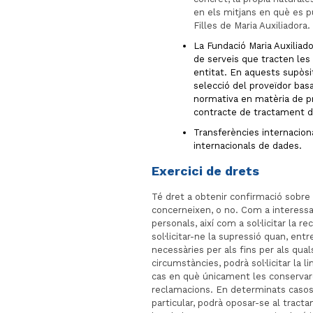
en els mitjans en què es pu
Filles de Maria Auxiliadora.
La Fundació Maria Auxiliad
de serveis que tracten le
entitat. En aquests supòsit
selecció del proveïdor bas
normativa en matèria de p
contracte de tractament 
Transferències internacion
internacionals de dades.
Exercici de drets
Té dret a obtenir confirmació sobre
concerneixen, o no. Com a interessat
personals, així com a sol·licitar la r
sol·licitar-ne la supressió quan, entr
necessàries per als fins per als qua
circumstàncies, podrà sol·licitar la 
cas en què únicament les conservare
reclamacions. En determinats casos 
particular, podrà oposar-se al trac