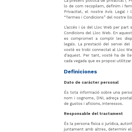
La present política de privacitat (“Po
lo de com recopilem, definim i fem 
Privacitat, el nostre Avís Legal i
“Termes i Condicions” del nostre ll
L’accés i ús del Lloc Web per part 
Condicions del Lloc Web. En aquest s
es compromet a complir les dispo
legals. La prestació del servei del
vostè es trobi connectat al Lloc We
d’aquest. Per tant, vostè ha de lle
cada vegada que es proposi utilitzar 
Definiciones
Dato de carácter personal
És tota informació sobre una persona
nom i cognoms, DNI, adreça postal,
de gustos i aficions, interessos.
Responsable del tractament
És la persona física o jurídica, autor
juntament amb altres, determini els