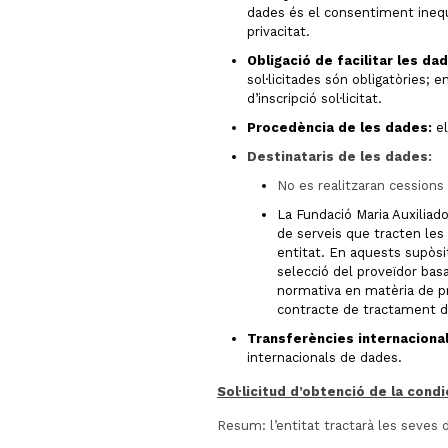
dades és el consentiment inequ
privacitat.
Obligació de facilitar les d
sol·licitades són obligatòries; e
d’inscripció sol·licitat.
Procedència de les dades:
el
Destinataris de les dades:
No es realitzaran cessions 
La Fundació Maria Auxiliad
de serveis que tracten le
entitat. En aquests supòsit
selecció del proveïdor bas
normativa en matèria de p
contracte de tractament d
Transferències internaciona
internacionals de dades.
Sol·licitud d’obtenció de la condi
Resum: l’entitat tractarà les seves 