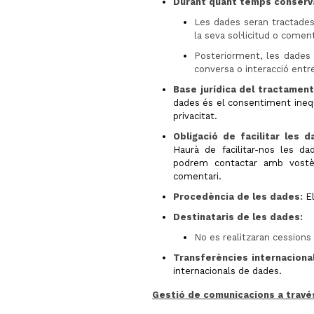
Durant quant temps conserv
Les dades seran tractades
la seva sol·licitud o coment
Posteriorment, les dades
conversa o interacció entre
Base jurídica del tractament
dades és el consentiment inequ
privacitat.
Obligació de facilitar les 
Haurà de facilitar-nos les d
podrem contactar amb vostè 
comentari.
Procedència de les dades:
El
Destinataris de les dades:
No es realitzaran cessions
Transferències internaciona
internacionals de dades.
Gestió de comunicacions a travé