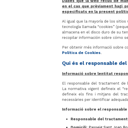
Dades que la web recull de man
en el cas que prèviament hagi p
especificats en la present políti
Al igual que la mayoría de los sitios
tecnología llamada “cookies” (peq
almacena en el disco duro de su term
recopilar información sobre cómo se
Per obtenir més informació sobre co
Política de Cookies
.
Qui és el responsable de
Informació sobre lentitat respo
El responsable del tractament de 
La normativa vigent defineix el “r
defineix els fins i mitjans del tra
necessàries per identificar adequad
Informació sobre el responsable
Responsable del tractament
Domicili:
Passeig Sant Joan Bos