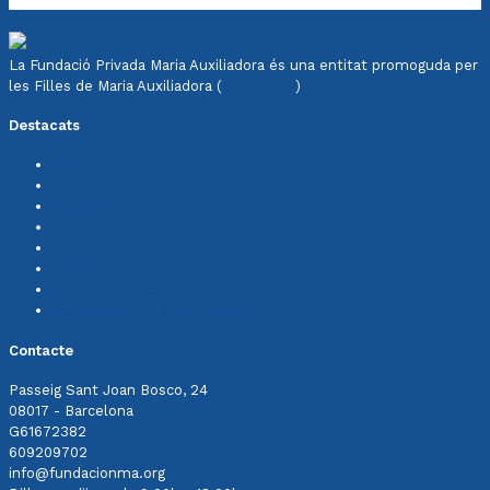
La Fundació Privada Maria Auxiliadora és una entitat promoguda per
les Filles de Maria Auxiliadora (
Salesianes
)
Destacats
Política de qualitat FdMA
Memòria
Notícies
Col·labora
Avís legal
Política de privadesa
Política de cookies
Sistema intern d'informació
Contacte
Passeig Sant Joan Bosco, 24
08017 - Barcelona
G61672382
609209702
info@fundacionma.org