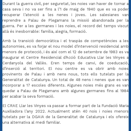
Durant la guerra civil, per seguretat, les noies van haver de tornar a
casa seva i no va ser fins a l’1 de maig de 1940 que es va poder
recuperar l’atenció a les nenes i joves. Les salesianes van
reprendre a Palau de Plegamans la missió abandonada per la
guerra. Per a les germanes i les noies, el record del temps viscut
allà és inesborrable: família, alegria, formació.
Amb la transició democràtica i el traspàs de competències a les
autonomies, es va forjar el nou model d’intervenció residencial amb
menors de protecció, i és així com el 12 de setembre de 1983 es va
inaugurar el Centre Residencial d’Acció Educativa Llar les Vinyes a
Cerdanyola del Vallès. Eren temps de canvi, de coeducació,
d’inserció al territori. El nou centre es va obrir amb noies
provinents de Palau i amb nens nous, tots ells tutelats per la
Generalitat de Catalunya. Un total de 48 nens i nenes que es van
incorporar a 17 escoles diferents. Algunes noies més grans es van
quedar a Palau de Plegamans amb algunes germanes fins al 1984
per acabar la seva formació.
El CRAE Llar les Vinyes va passar a formar part de la Fundació Maria
Auxiliadora l’any 2022. Actualment atén 40 nois i noies menors
tutelats per la DGAIA de la Generalitat de Catalunya i els ofereix
una alternativa al medi familiar.