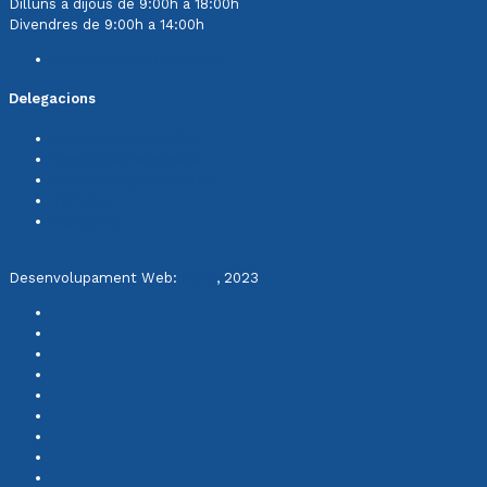
Dilluns a dijous de 9:00h a 18:00h
Divendres de 9:00h a 14:00h
Contacta amb nosaltres
Delegacions
Cerdanyola del Vallès
Comunitat Valenciana
Sant Vicenç dels Horts
Terrassa
Saragossa
Desenvolupament Web:
INPQ
, 2023